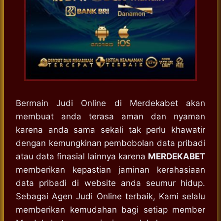
Bermain Judi Online di Merdekabet akan
membuat anda terasa aman dan nyaman
karena anda sama sekali tak perlu khawatir
dengan kemungkinan pembobolan data pribadi
atau data finasial lainnya karena
MERDEKABET
memberikan kepastian jaminan kerahasiaan
data pribadi di website anda seumur hidup.
Sebagai Agen Judi Online terbaik, Kami selalu
memberikan kemudahan bagi setiap member