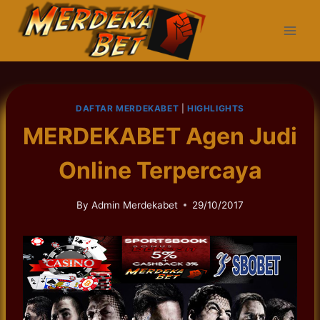
Skip
to
content
DAFTAR MERDEKABET
|
HIGHLIGHTS
MERDEKABET Agen Judi
Online Terpercaya
By
Admin Merdekabet
29/10/2017