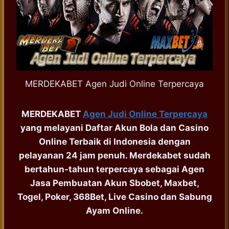
MERDEKABET Agen Judi Online Terpercaya
MERDEKABET
Agen Judi Online Terpercaya
yang melayani Daftar Akun Bola dan Casino
Online Terbaik di Indonesia dengan
pelayanan 24 jam penuh. Merdekabet sudah
bertahun-tahun terpercaya sebagai Agen
Jasa Pembuatan Akun Sbobet, Maxbet,
Togel, Poker, 368Bet, Live Casino dan Sabung
Ayam Online.