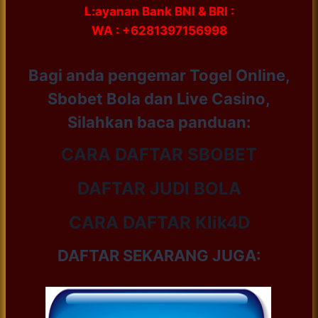
L:ayanan Bank BNI & BRI :
WA : +6281397156998
Bagi anda pengemar Togel Online,
Sbobet Bola dan Live Casino,
Silahkan baca panduan:
CARA DAFTAR SBOBET
DAFTAR JUDI BOLA
CARA DAFTAR Klik4D
DAFTAR SEKARANG JUGA: