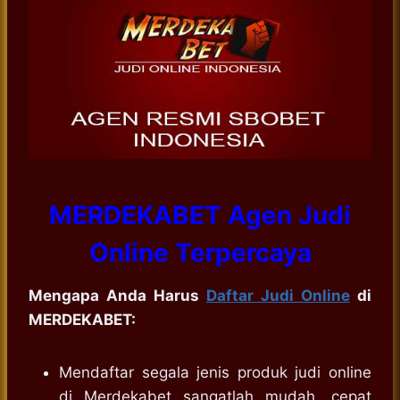
MERDEKABET Agen Judi
Online Terpercaya
Mengapa Anda Harus
Daftar Judi Online
di
MERDEKABET:
Mendaftar segala jenis produk judi online
di Merdekabet sangatlah mudah, cepat