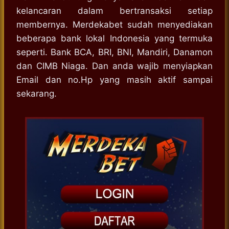
kelancaran dalam bertransaksi setiap
membernya. Merdekabet sudah menyediakan
beberapa bank lokal Indonesia yang termuka
seperti. Bank BCA, BRI, BNI, Mandiri, Danamon
dan CIMB Niaga. Dan anda wajib menyiapkan
Email dan no.Hp yang masih aktif sampai
sekarang.