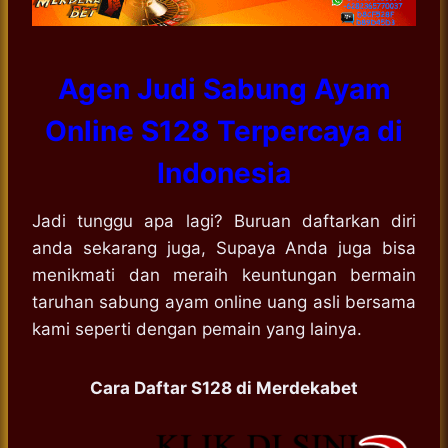
Agen Judi Sabung Ayam
Online S128 Terpercaya di
Indonesia
Jadi tunggu apa lagi? Buruan daftarkan diri
anda sekarang juga, Supaya Anda juga bisa
menikmati dan meraih keuntungan bermain
taruhan sabung ayam online uang asli bersama
kami seperti dengan pemain yang lainya.
Cara Daftar S128 di Merdekabet