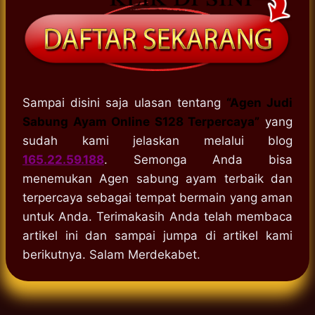
Sampai disini saja ulasan tentang
“Agen Judi
Sabung Ayam Online S128 Terpercaya”
yang
sudah kami jelaskan melalui blog
165.22.59.188
. Semonga Anda bisa
menemukan Agen sabung ayam terbaik dan
terpercaya sebagai tempat bermain yang aman
untuk Anda. Terimakasih Anda telah membaca
artikel ini dan sampai jumpa di artikel kami
berikutnya. Salam Merdekabet.