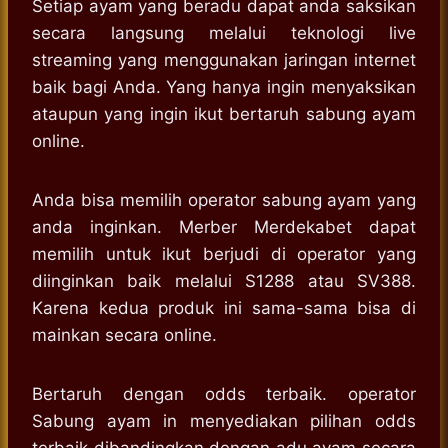
Setiap ayam yang beradu dapat anda saksikan
secara langsung melalui teknologi live
streaming yang menggunakan jaringan internet
baik bagi Anda. Yang hanya ingin menyaksikan
ataupun yang ingin ikut bertaruh sabung ayam
online.
Anda bisa memilih operator sabung ayam yang
anda inginkan. Merber Merdekabet dapat
memilih untuk ikut berjudi di operator yang
diinginkan baik melalui S1288 atau SV388.
Karena kedua produk ini sama-sama bisa di
mainkan secara online.
Bertaruh dengan odds terbaik. operator
Sabung ayam in menyediakan pilihan odds
terbaik dibandingkan dengan adu ayam secara