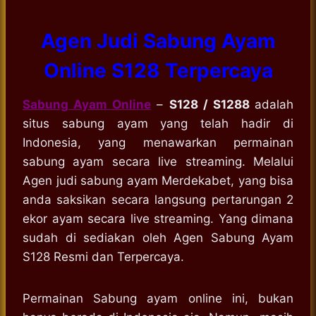
Agen Judi Sabung Ayam
Online S128 Terpercaya
Sabung Ayam Online
–
S128 / S1288
adalah
situs sabung ayam yang telah hadir di
Indonesia, yang menawarkan permainan
sabung ayam secara live streaming. Melalui
Agen judi sabung ayam Merdekabet, yang bisa
anda saksikan secara langsung pertarungan 2
ekor ayam secara live streaming. Yang dimana
sudah di sediakan oleh Agen Sabung Ayam
S128 Resmi dan Terpercaya.
Permainan Sabung ayam online ini, bukan