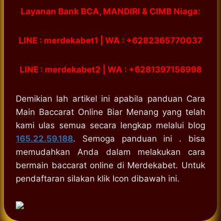
Layanan Bank BCA, MANDIRI & CIMB Niaga:
LINE : merdekabet1 | WA : +6282365770037
LINE : merdekabet2 | WA : +6281397156998
Demikian lah artikel ini apabila panduan Cara
Main Baccarat Online Biar Menang yang telah
kami ulas semua secara lengkap melalui blog
165.22.59.188
. Semoga panduan ini . bisa
memudahkan Anda dalam melakukan cara
bermain baccarat online di Merdekabet. Untuk
pendaftaran silakan klik Icon dibawah ini.