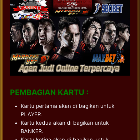
PEMBAGIAN KARTU :
Kartu pertama akan di bagikan untuk
PLAYER.
Kartu kedua akan di bagikan untuk
BANKER.
Kartu ketiga akan di bagikan untuk