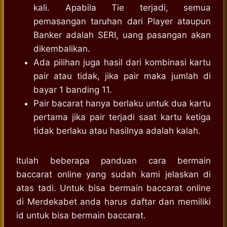
kali. Apabila Tie terjadi, semua
pemasangan taruhan dari Player ataupun
Banker adalah SERI, uang pasangan akan
dikembalikan.
Ada pilihan juga hasil dari kombinasi kartu
pair atau tidak, jika pair maka jumlah di
bayar 1 banding 11.
Pair bacarat hanya berlaku untuk dua kartu
pertama jika pair terjadi saat kartu ketiga
tidak berlaku atau hasilnya adalah kalah.
Itulah beberapa panduan cara bermain
baccarat online yang sudah kami jelaskan di
atas tadi. Untuk bisa bermain baccarat online
di Merdekabet anda harus daftar dan memiliki
id untuk bisa bermain baccarat.