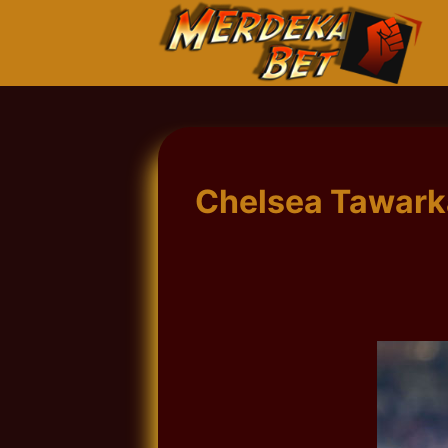
Skip
to
content
Chelsea Tawark