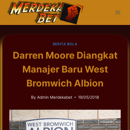
Skip
to
content
BERITA BOLA
Darren Moore Diangkat
Manajer Baru West
Bromwich Albion
By
Admin Merdekabet
19/05/2018