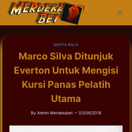
Skip
to
content
BERITA BOLA
Marco Silva Ditunjuk
Everton Untuk Mengisi
Kursi Panas Pelatih
Utama
By
Admin Merdekabet
03/06/2018